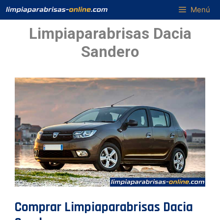
Saltar
Menú
al
Limpiaparabrisas Dacia
contenido
Sandero
Comprar Limpiaparabrisas Dacia