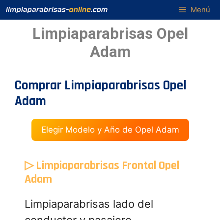
Saltar
Menú
al
Limpiaparabrisas Opel
contenido
Adam
Comprar Limpiaparabrisas Opel
Adam
Elegir Modelo y Año de Opel Adam
▷ Limpiaparabrisas Frontal Opel
Adam
Limpiaparabrisas lado del
conductor y pasajero