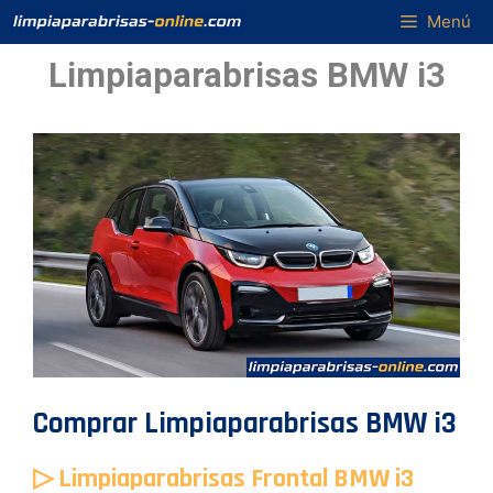
Saltar
Menú
al
Limpiaparabrisas BMW i3
contenido
Comprar Limpiaparabrisas BMW i3
▷ Limpiaparabrisas Frontal BMW i3