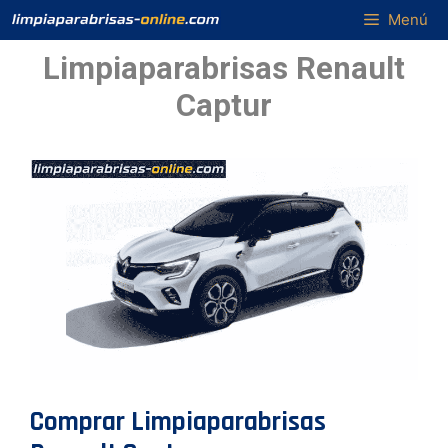
Saltar
Menú
al
Limpiaparabrisas Renault
contenido
Captur
Comprar Limpiaparabrisas