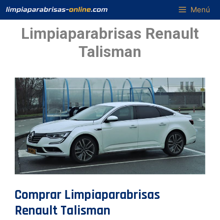
Saltar
Menú
al
Limpiaparabrisas Renault
contenido
Talisman
Comprar Limpiaparabrisas
Renault Talisman